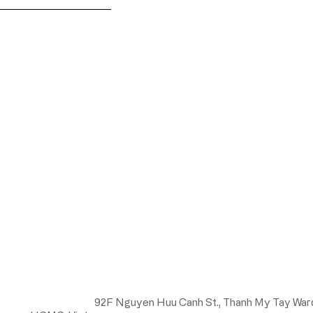
Contact us
Head Office:
92F Nguyen Huu Canh St., Thanh My Tay War