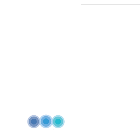
Inspired by our philosophy
"One telecommunicatio