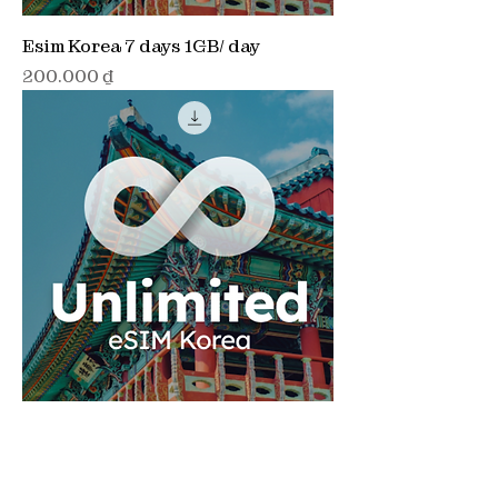
Esim Korea 7 days 1GB/ day
Giá
200.000 ₫
Esim Korea 7 days 2GB/ day
Giá
310.000 ₫