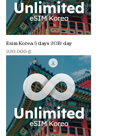
Esim Korea 5 days 2GB/ day
Giá
220.000 ₫