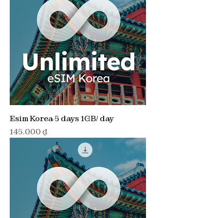
Esim Korea 5 days 1GB/ day
Giá
145.000 ₫